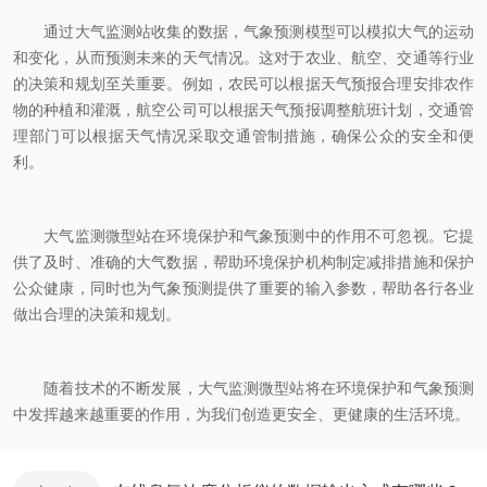
通过大气监测站收集的数据，气象预测模型可以模拟大气的运动
和变化，从而预测未来的天气情况。这对于农业、航空、交通等行业
的决策和规划至关重要。例如，农民可以根据天气预报合理安排农作
物的种植和灌溉，航空公司可以根据天气预报调整航班计划，交通管
理部门可以根据天气情况采取交通管制措施，确保公众的安全和便
利。
大气监测微型站在环境保护和气象预测中的作用不可忽视。它提
供了及时、准确的大气数据，帮助环境保护机构制定减排措施和保护
公众健康，同时也为气象预测提供了重要的输入参数，帮助各行各业
做出合理的决策和规划。
随着技术的不断发展，大气监测微型站将在环境保护和气象预测
中发挥越来越重要的作用，为我们创造更安全、更健康的生活环境。