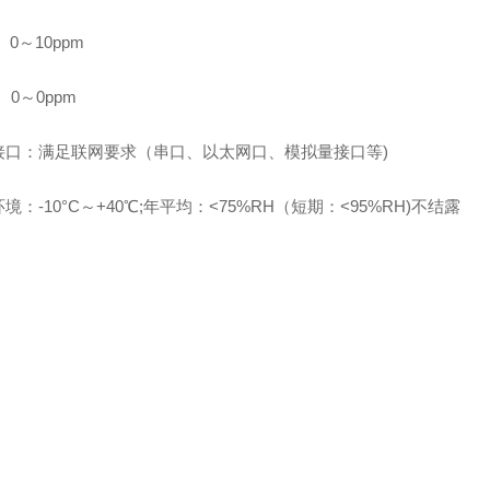
 0～10ppm
 0～0ppm
接口：满足联网要求（串口、以太网口、模拟量接口等)
境：-10°C～+40℃;年平均：<75%RH（短期：<95%RH)不结露