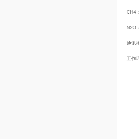
CH4：
N2O：
通讯
工作环