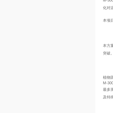
M-
化对
本项
本方
突破
植物
M-3
最多测
及特