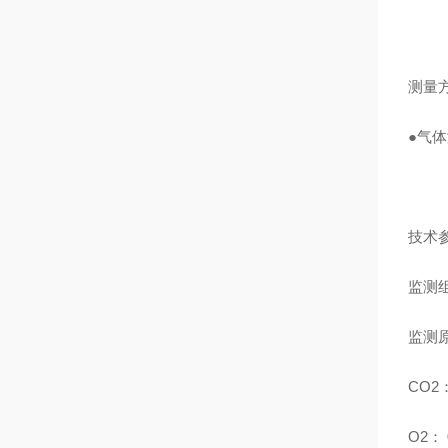
测量
●气体
技术
监测组
监测原
CO2：
O2：