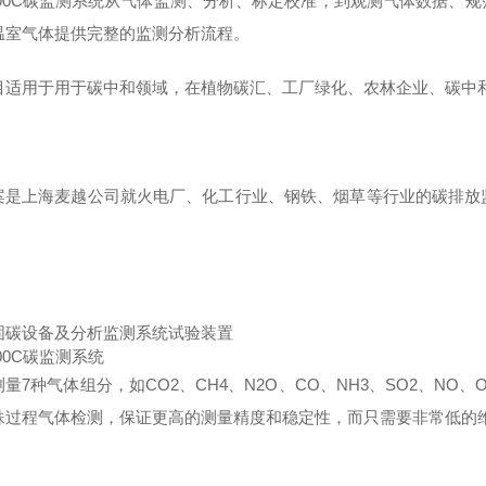
3000C碳监测系统从气体监测、分析、标定校准，到观测气体数据、
温室气体提供完整的监测分析流程。
目适用于用于碳中和领域，在植物碳汇、工厂绿化、农林企业、碳中
案是上海麦越公司就火电厂、化工行业、钢铁、烟草等行业的碳排放
。
固碳设备及分析监测系统试验装置
000C碳监测系统
量7种气体组分，如CO2、CH4、N2O、CO、NH3、SO2、N
殊过程气体检测，保证更高的测量精度和稳定性，而只需要非常低的