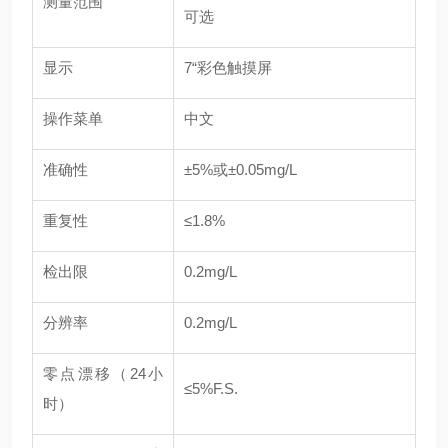
测量范围
可选
显示
7“彩色触摸屏
操作菜单
中文
准确性
±5%或±0.05mg/L
重复性
≤1.8%
检出限
0.2mg/L
分辨率
0.2mg/L
零点漂移（24小
≤5%F.S.
时）