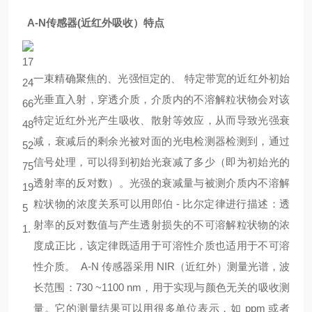
A-N传感器(近红外吸收）特点
一束精确聚焦的、光强恒定的、 特定带宽的近红外初始
光垂直入射，穿透介质，介质内的不溶解粒状物会对该
特定近红外光产生吸收、散射等效应，从而导致光强衰
减，衰减后的剩余光被对面的光电检测器检测到，通过
信号处理，可以得到初始光衰减了多少（即为初始光的
透射率的反对数）。光强的衰减量与被测介质内不溶解
粒状物的浓度关系可以用郎伯 - 比尔定律进行描述：透
射率的反对数值与产生透射损失的不可溶解粒状物的浓
度成正比，该定律既适用于可溶性介质也适用于不可溶
性介质。 A-N 传感器采用 NIR（近红外）测量光谱，波
长范围：730 ~1100 nm，用于实现与颜色无关的吸收测
量。它的测量结果可以用很多单位表示，如 ppm 或者