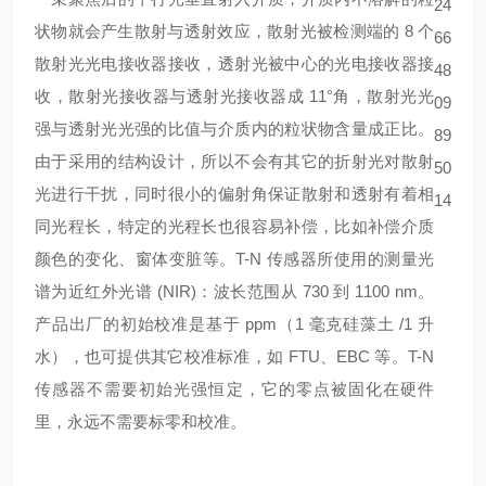
状物就会产生散射与透射效应，散射光被检测端的 8 个
散射光光电接收器接收，透射光被中心的光电接收器接
收，散射光接收器与透射光接收器成 11°角，散射光光
强与透射光光强的比值与介质内的粒状物含量成正比。
由于采用的结构设计，所以不会有其它的折射光对散射
光进行干扰，同时很小的偏射角保证散射和透射有着相
同光程长，特定的光程长也很容易补偿，比如补偿介质
颜色的变化、窗体变脏等。T-N 传感器所使用的测量光
谱为近红外光谱 (NIR)：波长范围从 730 到 1100 nm。
产品出厂的初始校准是基于 ppm（1 毫克硅藻土 /1 升
水），也可提供其它校准标准，如 FTU、EBC 等。T-N
传感器不需要初始光强恒定，它的零点被固化在硬件
里，永远不需要标零和校准。