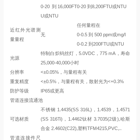
0-20 到16,000FT
0-20 到8,200FTU或NTU
U或NTU
任何量程在
近红外光谱测
无
0-0.5 到 500 ppm或mg/l
量量程
0-0.2 到200FTU或NTU
特制白炽钨丝灯，5.0VDC，775 mA，寿命
光源
25,000-40,000小时
分辨率
<±0.05%，与量程有关
重复精度
<±0.5%，与量程有关，散射光为<+0.3%
防护等级
IP65或更高
管道连接流通池
不锈钢 1.4435(SS 316L)，1.4539，1.4571
可选材质
(SS 316Ti)，1.4462钛材 3.7035(2级),哈斯
合金 2.4602(C22),塑料TFM4215,PVC,..
管道连接件尺