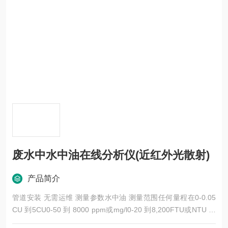
废水中水中油在线分析仪(近红外光散射)
产品简介
管道安装 无需运维 测量参数水中油 测量范围任何量程在0-0.05
CU 到5CU0-50 到 8000 ppm或mg/l0-20 到8,200FTU或NTU 技
术原理近红外光散射 应用领域制药行业，新能源行业，双氧水行