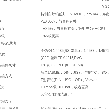
0-0
特制白炽钨丝灯，5.0VDC，775 mA，寿命25,
率
<±0.05%，与量程有关
精度
<±0.5%，与量程有关，散射光为<+0.3%
等级
IP65或更高
连接流通池
不锈钢 1.4435(SS 316L)，1.4539，1.4571
材质
(C22),塑料TFM4215,PVC,..
连接件尺寸
1/4"到 6"(DN 6 到 DN 150)
法兰(ASME，DIN，JIS)，卡套(TC，ISO
连接方式
T型管道(DIN，ISO，OD)，Varivent.…
压力
10 mbar到 100 bar，或者更高
蓝宝石(自清洗设计)
过程温度
温度，标准型
长时间运行:0-120°C;短时间:15分钟/天，0-1