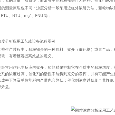
的，它的含量一般较少；而后者中的颗粒物是作为原料、催化剂或者
用的测量原理也不同：浊度分析一般采用近红外散射光法，颗粒物浓
、FTU、NTU、mg/l、FNU 等；
浓度分析应用工艺或设备流程图例
某些生产过程中，颗粒物是的一种原料、媒介（催化剂）或者产品，
损耗，有着显著提高效益的意义。
剂经常用作化学反应的媒介，如能精确控制它在介质中的颗粒浓度，
化剂的浓度过高，催化剂的活性不能得到充分的发挥，并有可能产生
合成率下降及单位能耗内产量也会降低；催化剂浓度过低则产量降低
损效益。