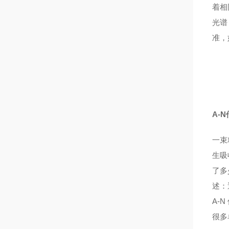
着相
光谱
准，
A-
一束
生吸
了多
述：
A-
很多