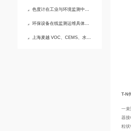
色度计在工业与环境监测中的关键作用
环保设备在线监测运维具体的操作及巡检规范
上海麦越 VOC、CEMS、水质在线监测系统系统运维常见问题及运维管理
T-
一束
器接
粒状