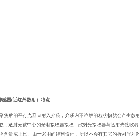
N传感器(近红外散射）
特点
聚焦后的平行光垂直射入介质，介质内不溶解的粒状物就会产生散射
收，透射光被中心的光电接收器接收，散射光接收器与透射光接收器成
物含量成正比。由于采用的结构设计，所以不会有其它的折射光对