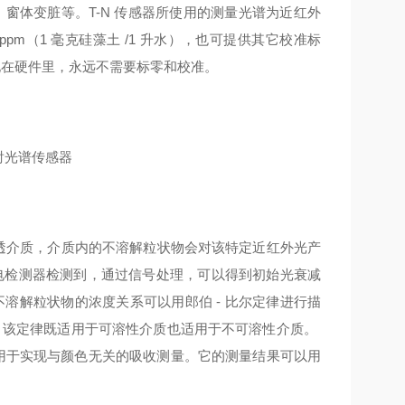
窗体变脏等。T-N 传感器所使用的测量光谱为近红外
于 ppm（1 毫克硅藻土 /1 升水），也可提供其它校准标
固化在硬件里，永远不需要标零和校准。
透介质，介质内的不溶解粒状物会对该特定近红外光产
电检测器检测到，通过信号处理，可以得到初始光衰减
溶解粒状物的浓度关系可以用郎伯 - 比尔定律进行描
，该定律既适用于可溶性介质也适用于不可溶性介质。
 nm，用于实现与颜色无关的吸收测量。它的测量结果可以用