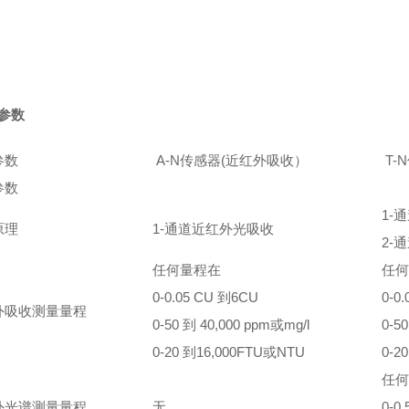
参数
参数
A-N传感器(近红外吸收）
T-
参数
1-
原理
1-通道近红外光吸收
2-
任何量程在
任何
0-0.05 CU 到6CU
0-0
外吸收测量量程
0-50 到 40,000 ppm或mg/l
0-5
0-20 到16,000FTU或NTU
0-2
任何
外光谱测量量程
无
0-0