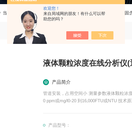
欢迎您！
当前位置：
首页
产品中心
在线浓度分析仪
液相颗粒固
来自局域网的朋友！有什么可以帮
助您的吗？
液体颗粒浓度在线分析仪(
产品简介
管道安装，占用空间小 测量参数液体颗粒浓度 测量范围任何量程在0-0.05 CU 到6CU0-50 到 40,00
0 ppm或mg/l0-20 到16,000FTU或NTU 技术原理近红外光吸收 应用领域制药行业，新能源行业，双
氧水行业，炼油行业，电子半导体，氯碱化工
产品型号：