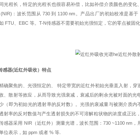
同光程长，特定的光程长也很容易补偿，比如补偿介质颜色的变化、
 (NIR)：波长范围从 730 到 1100 nm。产品出厂的初始校准是基
如 FTU、EBC 等。T-N传感器不需要初始光强恒定，它的零点被
N传感器(近红外吸收）特点
精确聚焦的、光强恒定的、 特定带宽的近红外初始光垂直入射，穿
收、散射等效应，从而导致光强衰减，衰减后的剩余光被对面的光
少（即为初始光的透射率的反对数）。光强的衰减量与被测介质内不
透射率的反对数值与产生透射损失的不可溶解粒状物的浓度成正比
N 传感器采用 NIR（近红外）测量光谱，波长范围：730 ~1100
单位表示，如 ppm 或者 % 等.