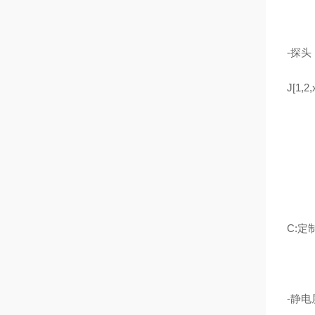
-探头
J[1
1
2
x
C
-静电