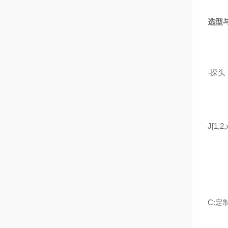
选型
-探头
J[1,2
C:定