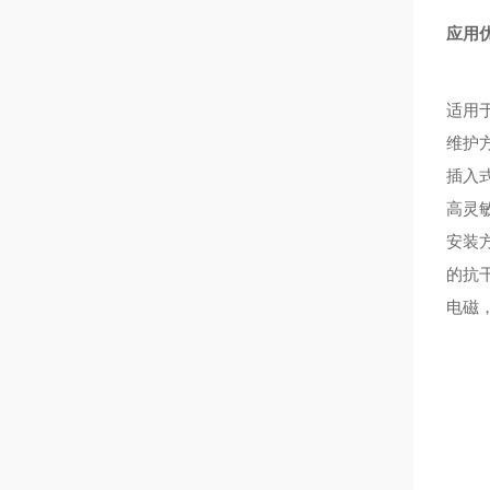
应用
适用
维护
插入
高灵
安装
的抗
电磁