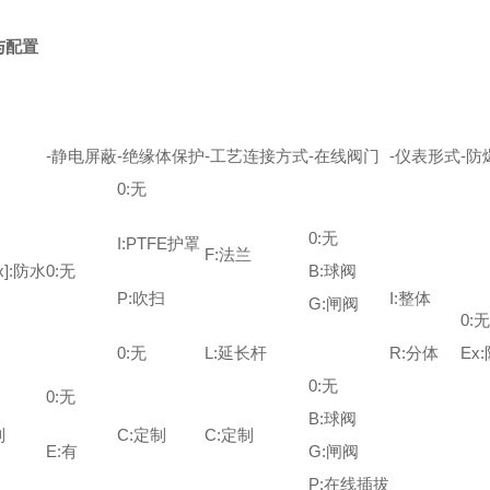
与配置
-静电屏蔽
-绝缘体保护
-工艺连接方式
-在线阀门
-仪表形式
-防
0:
无
0:无
I:PTFE护罩
F:法兰
,x]:防水
0:无
B:球阀
P:吹扫
I:
整体
G:闸阀
0:无
0:无
L:延长杆
R:分体
Ex
0:无
0:
无
B:球阀
制
C:定制
C:定制
E:有
G:闸阀
P:在线插拔