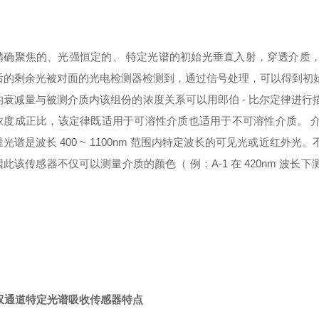
精确聚焦的、光强恒定的、 特定光谱的初始光垂直入射，穿透介质
后的剩余光被对面的光电检测器检测到，通过信号处理，可以得到初
的衰减量与被测介质内该组份的浓度关系可以用郎伯 - 比尔定律进
度成正比，该定律既适用于可溶性介质也适用于不可溶性介质。 介质的浓
光谱是波长 400 ~ 1100nm 范围内特定波长的可见光或近红
因此该传感器不仅可以测量介质的颜色（ 例：A-1 在 420nm 波
2双通道
特定光谱吸收传感器
特点