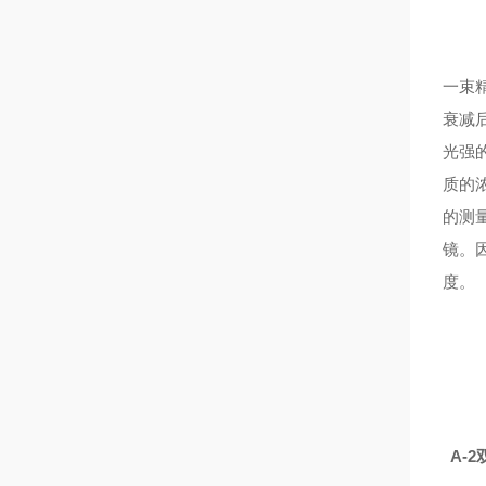
一束
衰减
光强
质的浓
的测量
镜。
度。
A-