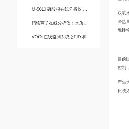
M-5010 硫酸根在线分析仪 硫酸盐自动测定监控数据 EDTA滴定
双氧
些热
钙镁离子在线分析仪：水质监测的得力助手
燃性
VOCs在线监测系统之PID 和 FID的区别
目前
控制
产生
反映