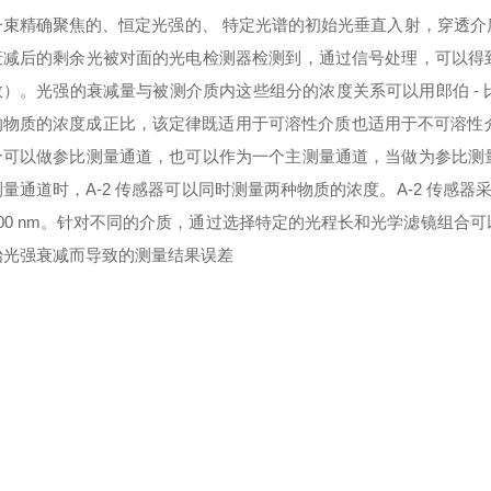
一束精确聚焦的、恒定光强的、 特定光谱的初始光垂直入射，穿透
衰减后的剩余光被对面的光电检测器检测到，通过信号处理，可以得
数）。光强的衰减量与被测介质内这些组分的浓度关系可以用郎伯 -
的物质的浓度成正比，该定律既适用于可溶性介质也适用于不可溶性介质
个可以做参比测量通道，也可以作为一个主测量通道，当做为参比测
量通道时，A-2 传感器可以同时测量两种物质的浓度。A-2 传感器采用的是
100 nm。针对不同的介质，通过选择特定的光程长和光学滤镜组合
始光强衰减而导致的测量结果误差