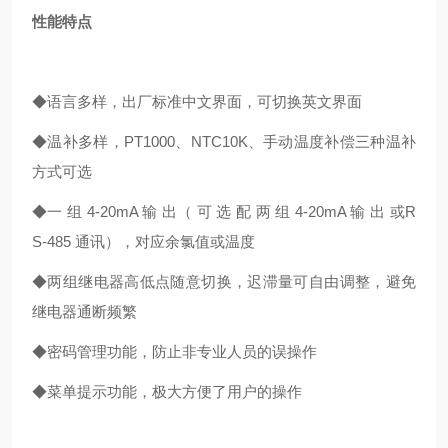
性能特点
◆语言多样，出厂标准中文界面，可切换英文界面
◆温补多样，PT1000、NTC10K、手动温度补偿三种温补
方式可选
◆一 组 4-20mA 输 出（ 可 选 配 两 组 4-20mA 输 出 或R
S-485 通讯），对应余氯值或温度
◆两组继电器高低点随意切换，迟滞量可自由调整，避免
继电器通断频繁
◆密码管理功能，防止非专业人员的误操作
◆菜单提示功能，极大方便了用户的操作