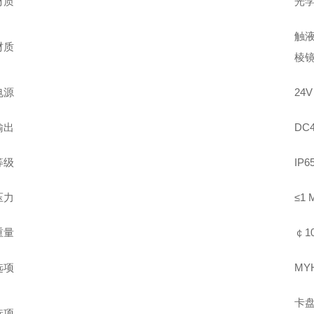
材质
光
触液
材质
棱
电源
24V
输出
DC
等级
IP6
压力
≤1 
重量
￠10
选项
MY
卡盘
选项