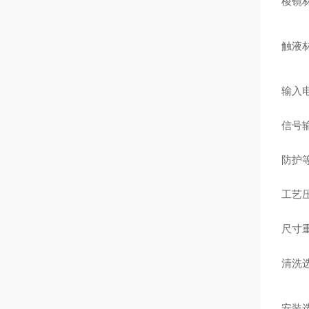
棱镜
触液
输入
信号
防护
工艺
尺寸
清洗
安装