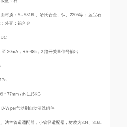
学级蓝宝石
面材质：SUS316L、哈氏合金、钛、2205等； 蓝宝石
镜；外壳：铝合金
 DC
4 至 20mA；RS-485；2 路开关量信号输出
5
MPa
9 * 77mm / 约1.15KG
HJ-Wiper气动刷自动清洗组件
、法兰管道适配器，小管径适配器，材质为304、316L