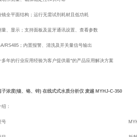
棱镜全平面结构；运行无需试剂耗材且低功耗
测量、显示；支持面板及蓝牙通讯设置、查看参数
0mA/RS485；内置报警、清洗及开关量信号输出
十多年的行业应用经验为客户提供最*的产品应用解决方案
子浓度(镍、铬、锌) 在线式式水质分析仪 麦越 MYHJ-C-350
介绍：
型号
MYH
项目
折射