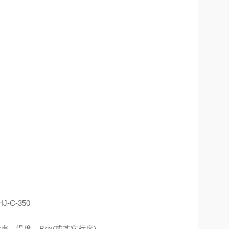
J-C-350
率、温度、Brix(或其它标度)