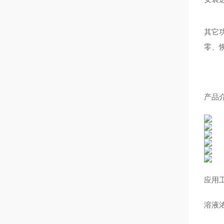
其它
零、
产品
应用
溶液