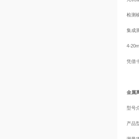
检测
集成
4-2
凭借
金属离
型号
产品
测量