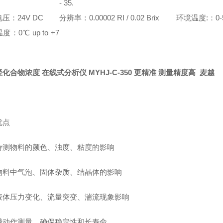
- 35.
压：24V DC
分辨率：0.00002 RI / 0.02 Brix
环境温度:：0-
：0℃ up to +7
化合物浓度 在线式分析仪 MYHJ-C-350 更精准 测量精度高 麦越
优点
待测物料的颜色、浊度、粘度的影响
物料中气泡、固体杂质、结晶体的影响
液体压力变化、流量突变、湍流现象影响
械动作测量、确保稳定性和长寿命