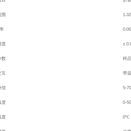
范围
1.32
 率
0.00
精度
± 0.
参数
样
交互
带蓝
补偿
5-7
温度
0-5
温度
0℃ 