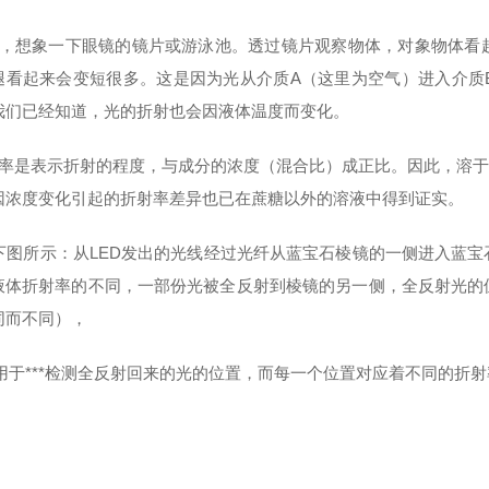
，想象一下眼镜的镜片或游泳池。透过镜片观察物体，对象物体看
腿看起来会变短很多。这是因为光从介质A（这里为空气）进入介质
我们已经知道，光的折射也会因液体温度而变化。
率是表示折射的程度，与成分的浓度（混合比）成正比。因此，溶于10g
因浓度变化引起的折射率差异也已在蔗糖以外的溶液中得到证实。
图所示：从LED发出的光线经过光纤从蓝宝石棱镜的一侧进入蓝宝
液体折射率的不同，一部份光被全反射到棱镜的另一侧，全反射光的
同而不同），
D用于***检测全反射回来的光的位置，而每一个位置对应着不同的折