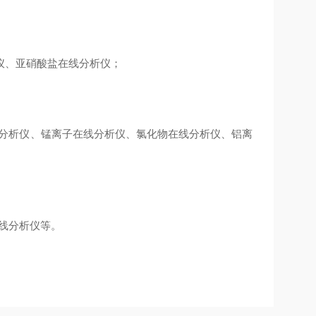
仪、亚硝酸盐在线分析仪；
线分析仪、锰离子在线分析仪、氯化物在线分析仪、铝离
线分析仪等。