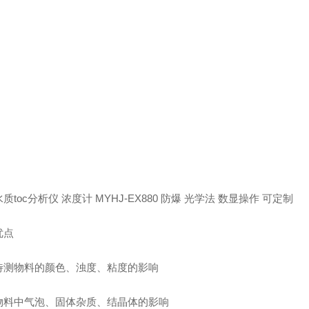
质toc分析仪 浓度计 MYHJ-EX880 防爆 光学法 数显操作 可定制
优点
待测物料的颜色、浊度、粘度的影响
物料中气泡、固体杂质、结晶体的影响