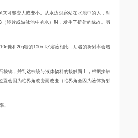
起来可能变大或变小。从水边观察站在水池中的人，对
B（镜片或游泳池中的水）时，发生了折射的缘故。另
糖和20g糖的100ml水溶液相比，后者的折射率会增
石棱镜，并到达棱镜与液体物料的接触面上，根据接触
位置会因为临界角改变而改变（临界角会因为液体折射
射率。