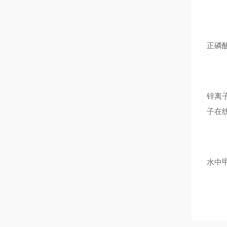
正磷
锌离
子在
水中