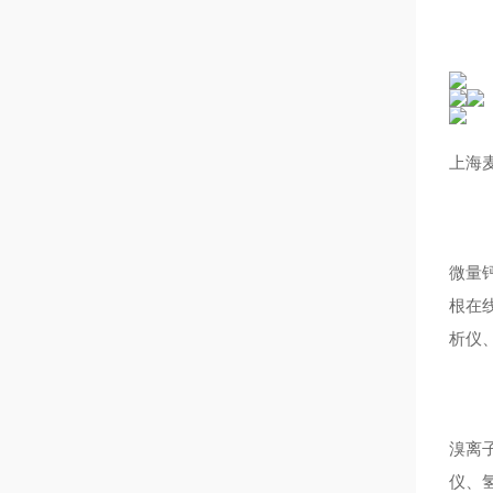
上海
微量
根在
析仪
溴离
仪、