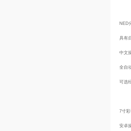
NED
具有
中文
全自
可选
7寸
安卓