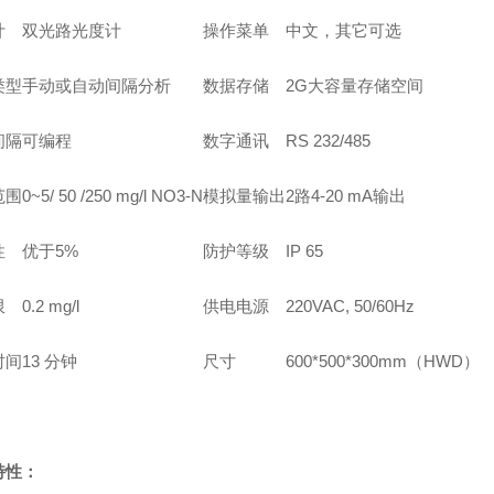
计
双光路光度计
操作菜单
中文，其它可选
类型
手动或自动间隔分析
数据存储
2G大容量存储空间
间隔
可编程
数字通讯
RS 232/485
范围
0~5/ 50 /250 mg/l NO3-N
模拟量输出
2路4-20 mA输出
性
优于5%
防护等级
IP 65
限
0.2 mg/l
供电电源
220VAC, 50/60Hz
时间
13 分钟
尺寸
600*500*300mm（HWD）
特性：