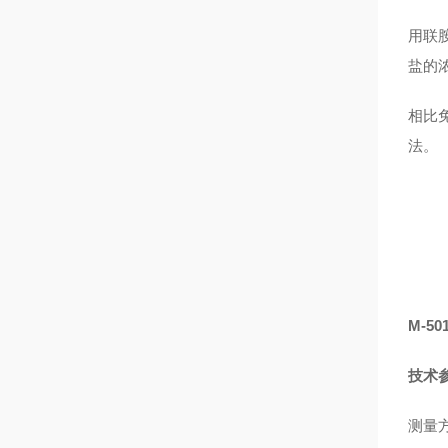
用联
盐的
相比
法。
M-5
技术
测量