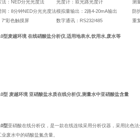
方法：NED分光光度法
光度计：双光路光度计
测
时间：8分钟NED分光光度法
模拟量输出：2路4-20mA输出
防护
7“彩色触摸屏
数字通讯：RS232/485
重
010型麦越环境 在线硝酸盐分析仪,适用地表水,饮用水,废水等
010型 麦越环境 亚硝酸盐水质在线分析仪,测量水中亚硝酸盐含量
10型
亚硝酸在线分析仪，是一款在线连续采用分析仪器，采用比色法
工业废水中的硝酸盐氮含量。