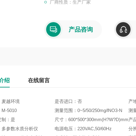
厂商性质：生产厂家
产品咨询
介绍
在线留言
：麦越环境
是否进口：否
产
M-5010
测量范围：0~5/50/250mg/lNO3-N
测量
定制：是
尺寸：600*500*300mm(H?W?D)mm
产
：多参数水质分析仪
电源电压：220VAC,50/60Hz
分