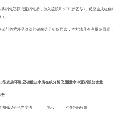
胺将硝氮还原成亚硝氮后，加入硫胺和NED(萘乙胺)，反应生成红色
浓度。
免试剂的紫外吸收法的硝酸盐分析仪而言，本方法具有测量范围宽
010型麦越环境 亚硝酸盐水质在线分析仪,测量水中亚硝酸盐含量
参数：
方法
NED分光光度法
显示
7“彩色触摸屏