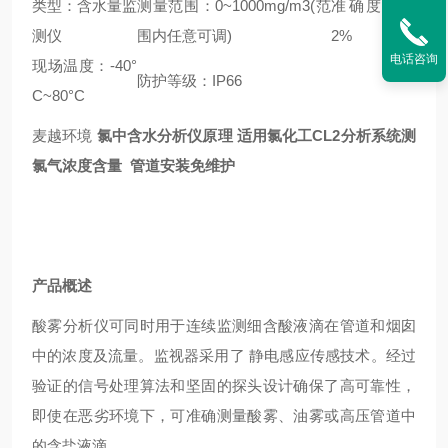
类型：含水量监
测量范围：0~1000mg/m3(范
准确度：士
测仪
围内任意可调)
2%
电话咨询
现场温度：-40°
防护等级：IP66
C~80°C
麦越环境
氯中含水分析仪原理 适用氯化工CL2分析系统测
氯气浓度含量 管道安装免维护
产品概述
酸雾分析仪可同时用于连续监测细含酸液滴在管道和烟囱
中的浓度及流量。监视器采用了 静电感应传感技术。经过
验证的信号处理算法和坚固的探头设计确保了高可靠性，
即使在恶劣环境下，可准确测量酸雾、油雾或高压管道中
的含盐液滴。