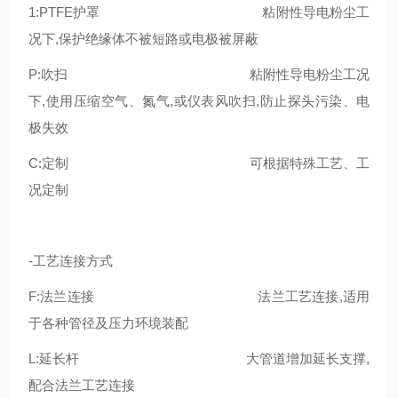
1:PTFE护罩 粘附性导电粉尘工
况下,保护绝缘体不被短路或电极被屏蔽
P:吹扫 粘附性导电粉尘工况
下,使用压缩空气、氮气,或仪表风吹扫,防止探头污染、电
极失效
C:定制 可根据特殊工艺、工
况定制
-工艺连接方式
F:法兰连接 法兰工艺连接,适用
于各种管径及压力环境装配
L:延长杆 大管道增加延长支撑,
配合法兰工艺连接