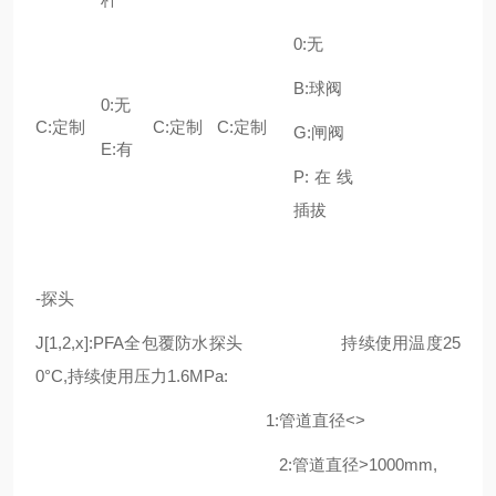
0:无
B:球阀
0:无
C:定制
C:定制
C:定制
G:闸阀
E:有
P:在线
插拔
-探头
J[1,2,x]:PFA全包覆防水探头 持续使用温度25
0°C,持续使用压力1.6MPa:
1:管道直径<>
2:管道直径>1000mm,