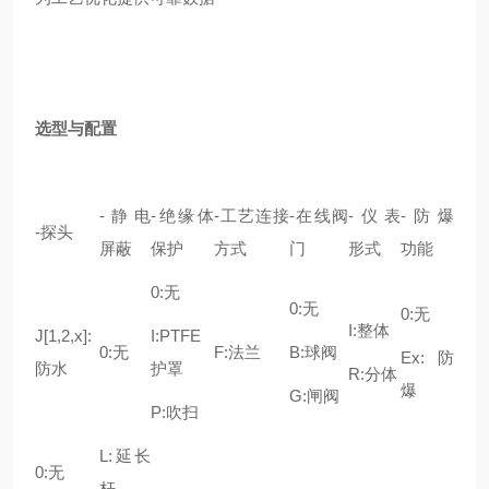
选型与配置
-静电
-绝缘体
-工艺连接
-在线阀
-仪表
-防爆
-探头
屏蔽
保护
方式
门
形式
功能
0:无
0:无
0:无
I:整体
J[1,2,x]:
I:PTFE
0:无
F:法兰
B:球阀
Ex:防
防水
护罩
R:分体
爆
G:闸阀
P:吹扫
L:延长
0:无
杆