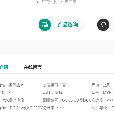
厂商性质：生产厂家
产品咨询
介绍
在线留言
特性：氯气含水
是否进口：否
产地：上海
定制：否
品牌：麦越
型号：MYHJ
：含水量监测仪
测量范围：0-0.05 CU 到5CU
准确度：<><
压:：DC 24V或AC 22OV
分辨率:：<>
防护等级：IP