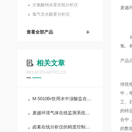
次氯酸钠浓度在线分析仪
麦越
氯气含水酸雾分析仪
查看全部产品
此款
氢、
产品
相关文章
RELATED ARTICLES
液相
传统
中，
M-5010Br饮用水中溴酸盐在线分析仪 ppb级低浓度监测
工、石
的特
麦越环境气体在线监测系统运维 烟气监测系统运维第三方公司
合中
卤素在线分析仪的精度控制与稳定性提升策略
的数据