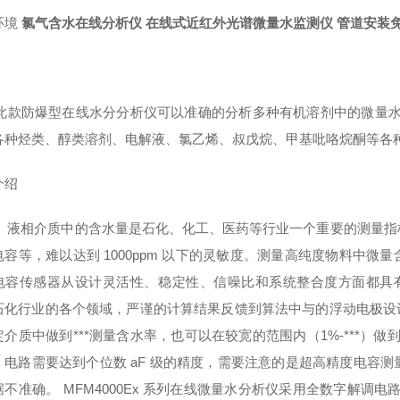
环境
氯气含水在线分析仪 在线式近红外光谱微量水监测仪 管道安装
防爆型在线水分分析仪可以准确的分析多种有机溶剂中的微量水分
各种烃类、醇类溶剂、电解液、氯乙烯、叔戊烷、甲基吡咯烷酮等各
介绍
介质中的含水量是石化、化工、医药等行业一个重要的测量指标
电容等，难以达到 1000ppm 以下的灵敏度。测量高纯度物料中
电容传感器从设计灵活性、稳定性、信噪比和系统整合度方面都具有
化行业的各个领域，严谨的计算结果反馈到算法中与的浮动电极设计使 M
定介质中做到***测量含水率，也可以在较宽的范围内（1%-***）
，电路需要达到个位数 aF 级的精度，需要注意的是超高精度电容
不准确。 MFM4000Ex 系列在线微量水分析仪采用全数字解调电