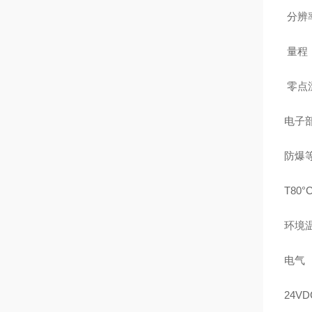
分辨率
量程
零点漂
电子
防爆等级：
T80°C
环境温
电气
24VD