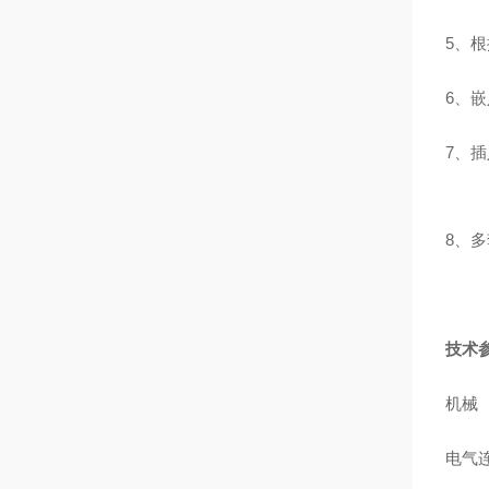
5、
6、
7、
8、
技术
机械
电气连