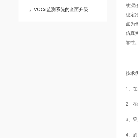
线漂移
VOCs监测系统的全面升级
稳定
点为
仿真
靠性
技术
1、
2、
3、
4、