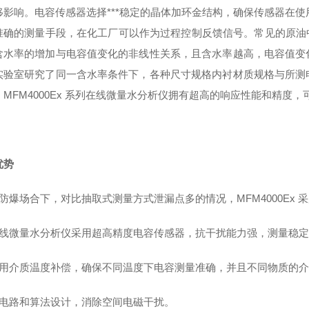
影响。电容传感器选择***稳定的晶体加环金结构，确保传感器在使用过
准确的测量手段，在化工厂可以作为过程控制反馈信号。常见的原油中水
含水率的增加与电容值变化的非线性关系，且含水率越高，电容值变
实验室研究了同一含水率条件下，各种尺寸规格内衬材质规格与所测
。MFM4000Ex 系列在线微量水分析仪拥有超高的响应性能和精
优势
在防爆场合下，对比抽取式测量方式泄漏点多的情况，MFM4000Ex
在线微量水分析仪采用超高精度电容传感器，抗干扰能力强，测量稳
采用介质温度补偿，确保不同温度下电容测量准确，并且不同物质的介
的电路和算法设计，消除空间电磁干扰。