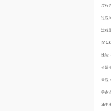
过程连
过程温
过程压
探头材
性能
分辨
量程：
零点漂
油中