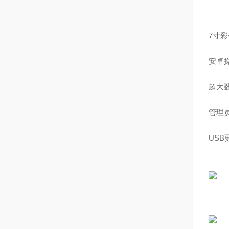
7寸
安卓
超大
管理
US