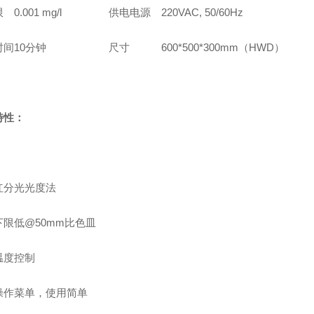
限
0.001 mg/l
供电电源
220VAC, 50/60Hz
时间
10分钟
尺寸
600*500*300mm（HWD）
特性：
红分光光度法
下限低@50mm比色皿
温度控制
操作菜单，使用简单