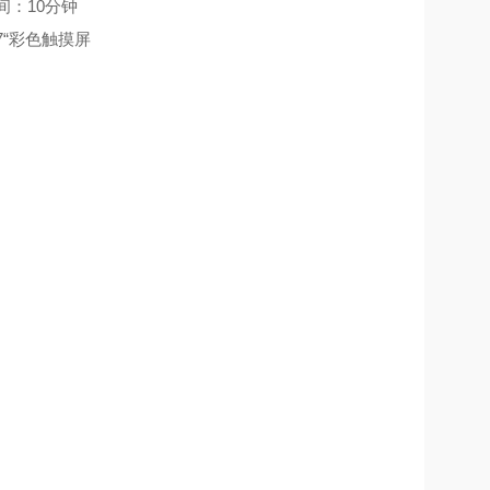
间：10分钟
7“彩色触摸屏