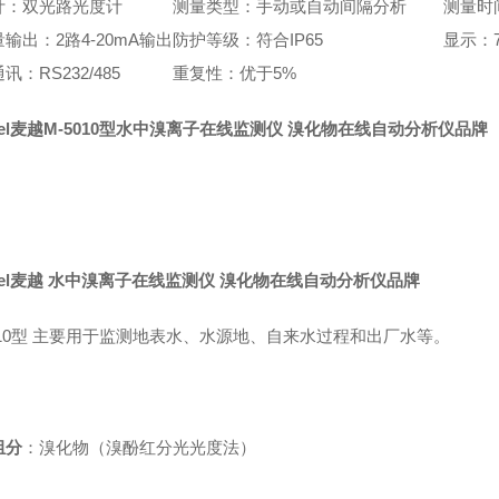
计：双光路光度计
测量类型：手动或自动间隔分析
测量时
输出：2路4-20mA输出
防护等级：符合IP65
显示：
讯：RS232/485
重复性：优于5%
el麦越
M-5010型
水中溴离子在线监测仪 溴化物在线自动分析仪品牌
cel麦越 水中溴离子在线监测仪 溴化物在线自动分析仪品牌
5010型 主要用于监测地表水、水源地、自来水过程和出厂水等。
组分
：溴化物（溴酚红分光光度法）