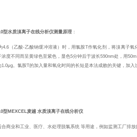
010型水质溴离子在线分析仪
测量原理
：
H为4.6（乙酸-乙酸钠缓冲溶液）时，用氯胺T作氧化剂，将溴离子
子浓度不同而呈黄绿色至紫色，显色5分钟后于波长590nm处，用5
为1.0μg。氯胺T的加入量和氧化时间的长短是本法成败的关键，加入
010型MEXCEL麦越 水质溴离子在线分析仪
适合商业和工业、医疗、水处理脱氯系统 等用途，例如监测工厂排放