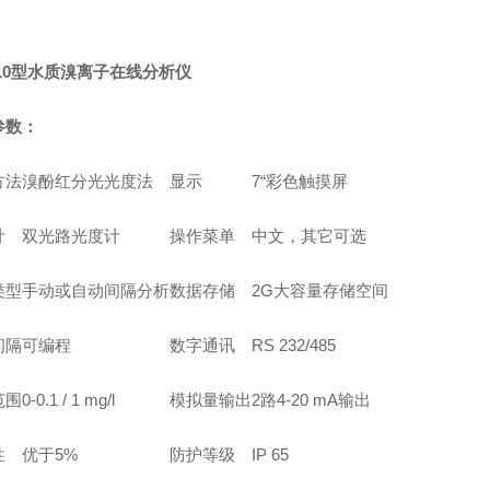
010型水质溴离子在线分析仪
参数：
方法
溴酚红分光光度法
显示
7“彩色触摸屏
计
双光路光度计
操作菜单
中文，其它可选
类型
手动或自动间隔分析
数据存储
2G大容量存储空间
间隔
可编程
数字通讯
RS 232/485
范围
0-0.1 / 1 mg/l
模拟量输出
2路4-20 mA输出
性
优于5%
防护等级
IP 65