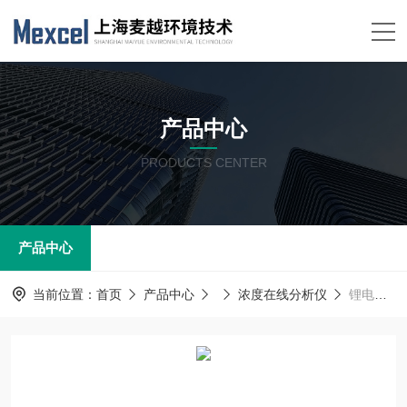
产品中心
PRODUCTS CENTER
产品中心
当前位置：
首页
产品中心
浓度在线分析仪
锂电池电解液水质浊度在线测量 0-10NTU折光法在线监测 麦越