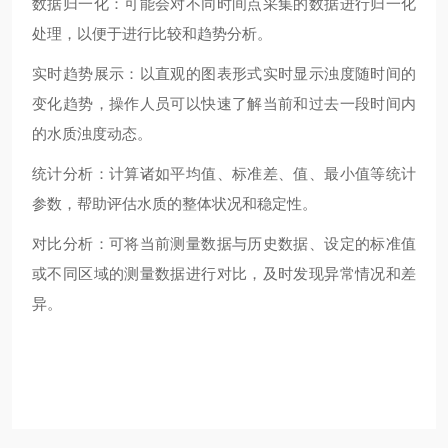
数据归一化：可能会对不同时间点采集的数据进行归一化
处理，以便于进行比较和趋势分析。
实时趋势展示：以直观的图表形式实时显示浊度随时间的
变化趋势，操作人员可以快速了解当前和过去一段时间内
的水质浊度动态。
统计分析：计算诸如平均值、标准差、值、最小值等统计
参数，帮助评估水质的整体状况和稳定性。
对比分析：可将当前测量数据与历史数据、设定的标准值
或不同区域的测量数据进行对比，及时发现异常情况和差
异。