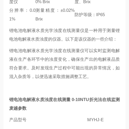
度仪
0% Brix
度、Brix
分辨率：0.0
测量精度：±0.02%
防护等级：IP65
1%
Brix
锂电池电解液水质光学浊度在线测量仪是一种用于测量锂
电池电解液水质浊度的仪器。以下是该仪器的一些介绍：
锂电池电解液水质光学浊度在线测量仪可以实时监测电解
液在生产各环节中的浊度变化，确保生产出的电解液品质
符合要求。及时发现生产过程中可能出现的异常情况，如
混入杂质等，以便迅速采取措施调整工艺。
锂电池电解液水质浊度在线测量 0-10NTU折光法在线监测
麦越参数
产品型号
MYHJ-E