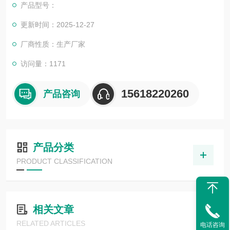
产品型号：
更新时间：2025-12-27
厂商性质：生产厂家
访问量：1171
15618220260
产品咨询
产品分类
PRODUCT CLASSIFICATION
相关文章
RELATED ARTICLES
电话咨询