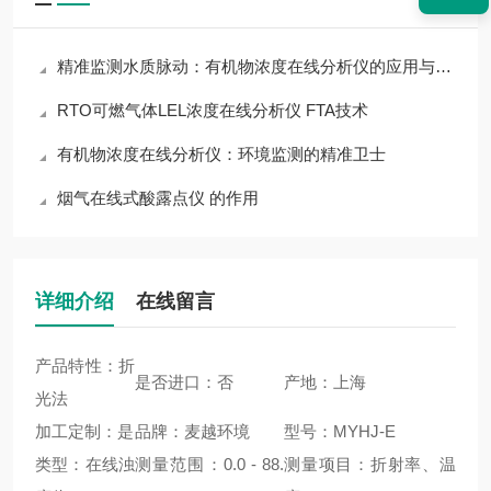
精准监测水质脉动：有机物浓度在线分析仪的应用与价值
RTO可燃气体LEL浓度在线分析仪 FTA技术
有机物浓度在线分析仪：环境监测的精准卫士
烟气在线式酸露点仪 的作用
详细介绍
在线留言
产品特性：折
是否进口：否
产地：上海
光法
加工定制：是
品牌：麦越环境
型号：MYHJ-E
类型：在线浊
测量范围：0.0 - 88.
测量项目：折射率、温