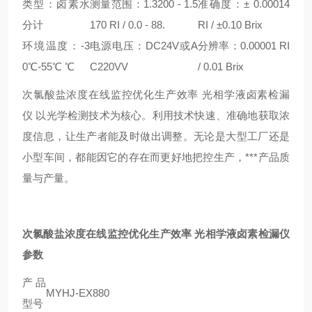
类型：卤素水
测量范围：1.3200 - 1.5
准确度：± 0.00014
分计
170 RI / 0.0 - 88.
RI / ±0.10 Brix
环境温度：-3
电源电压：DC24V或A
分辨率：0.00001 RI
0℃-55℃ ℃
C220VV
/ 0.01 Brix
次氯酸盐浓度在线监控优化生产效率 光相学液卤素检漏
仪 以光学检测技术为核心。利用技术快速、准确地获取浓
度信息，让生产者能及时做出调整。无论是大型工厂还是
小型车间，都能因它的存在而更好地把控生产，***产品质
量与产量。
次氯酸盐浓度在线监控优化生产效率 光相学液卤素检漏仪
参数
产品
MYHJ-EX880
型号