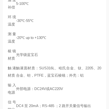
5-100℃
补偿
环境
-30℃-55℃
温度
测量
-20℃ up to +130℃
温度
棱镜
光学级蓝宝石
材质
触液
触液面材质：SUS316L、哈氏合金、钛、2205、20
材质
合金、钽，PTFE，蓝宝石棱镜；外壳：铝
输入
外部电源：DC24V或AC220V
电源
信号
DC4 至 20mA；RS-485 ；2 路开关量信号输出