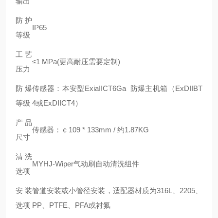
输出
防护
IP65
等级
工艺
≤1 MPa(更高耐压需要定制)
压力
防爆
传感器：本安型ExiaIICT6Ga 防爆主机箱（ExDIIBT
等级
4或ExDIICT4）
产品
传感器：￠109 * 133mm / 约1.87KG
尺寸
清洗
MYHJ-Wiper气动刷自动清洗组件
选项
安装
管道安装或小管径安装，适配器材质为316L、2205、
选项
PP、PTFE、PFA或衬氟