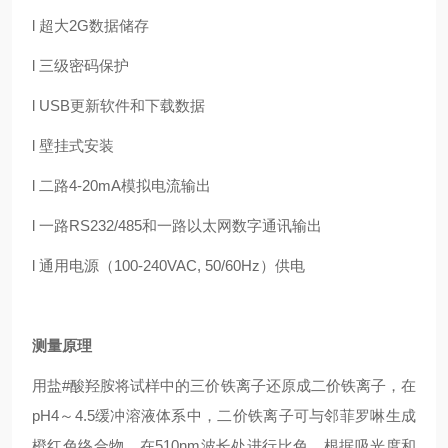
l 超大2G数据储存
l 三级密码保护
l USB更新软件和下载数据
l 壁挂式安装
l 二路4-20mA模拟电流输出
l 一路RS232/485和一路以太网数字通讯输出
l 通用电源（100-240VAC, 50/60Hz）供电
测量原理
用盐#酸羟胺将试样中的三价铁离子还原成二价铁离子，在
pH4～4.5缓冲溶液体系中，二价铁离子可与邻菲罗啉生成
橙红色络合物，在510nm波长处进行比色，根据吸光度和