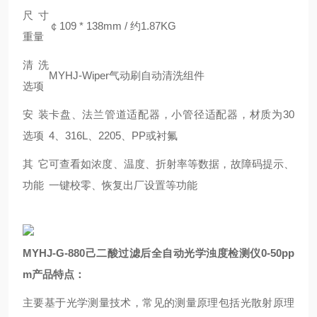
尺寸
￠109 * 138mm / 约1.87KG
重量
清洗
MYHJ-Wiper气动刷自动清洗组件
选项
安装
卡盘、法兰管道适配器，小管径适配器，材质为30
选项
4、316L、2205、PP或衬氟
其它
可查看如浓度、温度、折射率等数据，故障码提示、
功能
一键校零、恢复出厂设置等功能
MYHJ-G-880己二酸过滤后全自动光学浊度检测仪0-50pp
m产品特点：
主要基于光学测量技术，常见的测量原理包括光散射原理