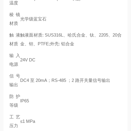
温度
棱镜
光学级蓝宝石
材质
触液
触液面材质: SUS316L、哈氏合金、钛、2205、20合
材质
金、钽、PTFE;外壳: 铝合金
输入
24V DC
电源
信号
DC4 至 20mA；RS-485 ；2 路开关量信号输出
输出
防护
IP65
等级
工艺
≤1 MPa
压力