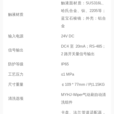
触液面材质：SUS316L、
哈氏合金、钛、2205等；
触液材质
蓝宝石棱镜；外壳：铝合
金
输入电源
24V DC
DC4 至 20mA；RS-485；
信号输出
2 路开关量信号输出
防护等级
IP65
工艺压力
≤1 MPa
尺寸重量
￠109 * 77mm / 约1.15KG
MYHJ-Wiper气动刷自动清
清洗选项
洗组件
卡盘、法兰管道适配器，