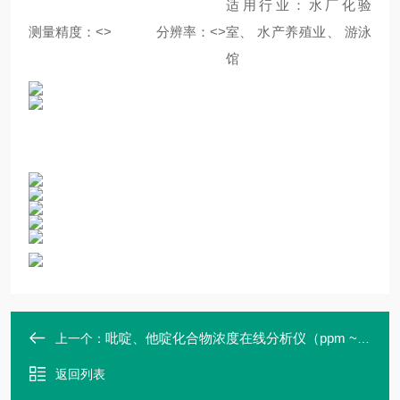
适用行业：水厂化验
测量精度：<>
分辨率：<>
室、 水产养殖业、 游泳
馆
吡啶、他啶化合物浓度在线分析仪（ppm ~ %） 紫外浓度含量分析仪
上一个：
返回列表