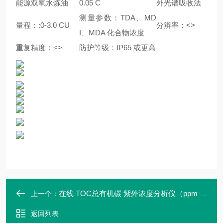
能源双氧水炼油
0.05 C
外光谱吸收法
测量参数：TDA、MD
量程：:0-3.0 CU
分辨率：<>
I、MDA 化合物浓度
重复精度：<>
防护等级：IP65 或更高
在线 TOC总有机碳 紫外浓度分析仪（ppm ~ %） 管道安装 控制传感器
上一个：
返回列表