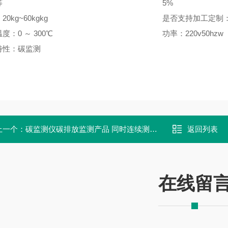
等
5%
0kg~60kgkg
是否支持加工定制
度：0 ～ 300℃
功率：220v50hzw
特性：碳监测
上一个：
碳监测仪碳排放监测产品 同时连续测CO2/CH4/N2O/CO/O2
返回列表
在线留