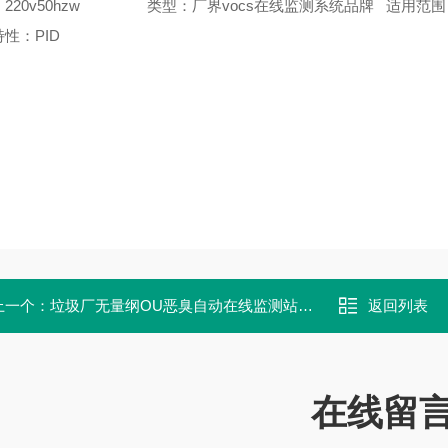
20v50hzw
类型：厂界vocs在线监测系统品牌
适用范围
性：PID
上一个：
垃圾厂无量纲OU恶臭自动在线监测站 有毒有害气体浓度报警系统
返回列表
在线留