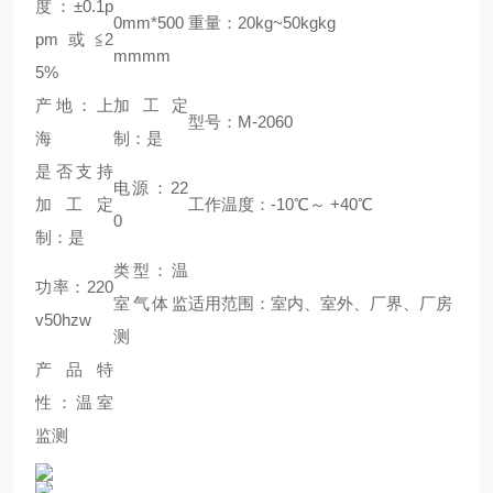
度：±0.1p
0mm*500
重量：20kg~50kgkg
pm或≦2
mmmm
5%
产地：上
加工定
型号：M-2060
海
制：是
是否支持
电源：22
加工定
工作温度：-10℃～ +40℃
0
制：是
类型：温
功率：220
室气体监
适用范围：室内、室外、厂界、厂房
v50hzw
测
产品特
性：温室
监测