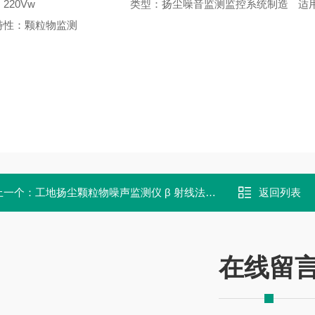
220Vw
类型：扬尘噪音监测监控系统制造
适
特性：颗粒物监测
上一个：
工地扬尘颗粒物噪声监测仪 β 射线法自动化测量
返回列表
在线留