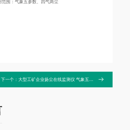
用范围：气象五参数、四气两尘
下一个：
大型工矿企业扬尘在线监测仪 气象五参数 PM10.0 PM2.5
言