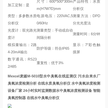
尺寸：600*500*300m
产品特性：水质
加工定制：是
m(H?W?D)mm
分析仪
类型：多参数水质
电源电压：220VAC,5
测量方法：DPD
分析仪
0/60Hz
分光光度法
光度计：双光路光
测量类型：手动或自动
测量时间：6分钟
度计
间隔分析
模拟量输出：2路
显示：7“彩色触
防护等级：符合IP65
4-20mA输出
摸屏
数字通讯：RS23
重复性：优于3%
2/485
Mexcel麦越
M-5010型
水中臭氧在线监测仪 污水自来水厂
臭氧浓度检测分析 在线水质臭氧分析仪 水中臭氧浓度检测
设备厂家 24小时实时监测数据水中臭氧浓度检测设备 智能
臭氧控制器 在线水中臭氧分析仪