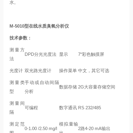
水。
M-5010型
在线水质臭氧分析仪
技术参数：
测量方
DPD分光光度法
显示
7“彩色触摸屏
法
光度计
双光路光度计
操作菜单
中文，其它可选
测量类
手动或自动间隔
数据存储
2G大容量存储空间
型
分析
测量间
可编程
数字通讯
RS 232/485
隔
测定范
模拟量输
0-1.00 /2.50 mg/l
2路4-20 mA输出
围
出