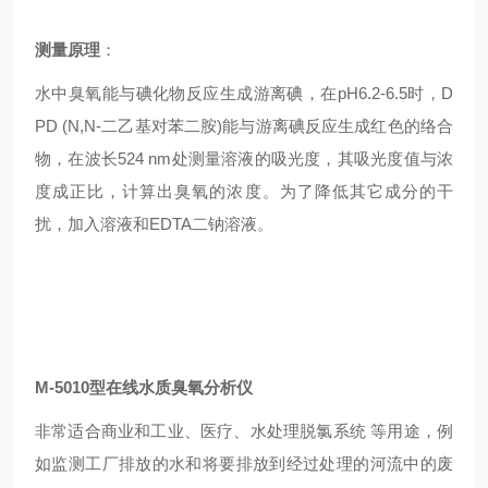
测量原理
：
水中臭氧能与碘化物反应生成游离碘，在pH6.2-6.5时，D
PD (N,N-二乙基对苯二胺)能与游离碘反应生成红色的络合
物，在波长524 nm处测量溶液的吸光度，其吸光度值与浓
度成正比，计算出臭氧的浓度。为了降低其它成分的干
扰，加入溶液和EDTA二钠溶液。
M-5010型
在线水质臭氧分析仪
非常适合商业和工业、医疗、水处理脱氯系统 等用途，例
如监测工厂排放的水和将要排放到经过处理的河流中的废