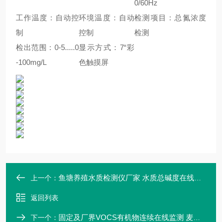
0/60Hz
工作温度：自动控
环境温度：自动
检测项目：总氮浓度
制
控制
检测
检出范围：0-5.....0
显示方式：7“彩
-100mg/L
色触摸屏
鱼塘养殖水质检测仪厂家 水质总碱度在线分析仪器
上一个：
返回列表
固定及厂界VOCS有机物连续在线监测 麦越M-3000S
下一个：