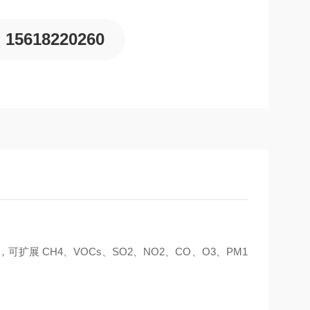
15618220260
可扩展 CH4、VOCs、SO2、NO2、CO、O3、PM1