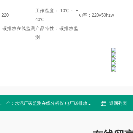
工作温度：-10℃～ +
220
功率：220v50hzw
40℃
：碳排放在线监测
产品特性：碳排放监
测
上一个：
水泥厂碳监测在线分析仪 电厂碳排放监测系统 麦越M-3000C
返回列表