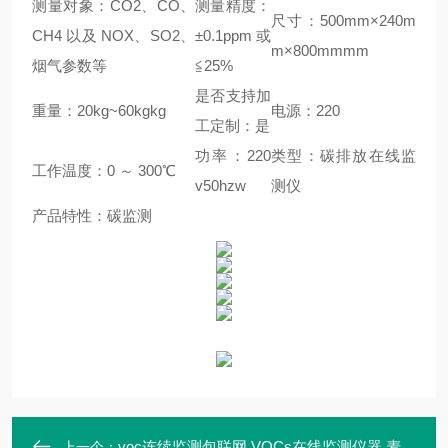
测量对象：CO2、CO、
测量精度：
尺寸：500mm×240m
CH4 以及 NOX、SO2、
±0.1ppm或
m×800mmmm
烟气参数等
≦25%
是否支持加
重量：20kg~60kgkg
电源：220
工定制：是
功率：220
类型：碳排放在线监
工作温度：0 ～ 300℃
v50hzw
测仪
产品特性：碳监测
voc连续监测包联网 VOCs在线监测仪器 麦越M-3000S型
上一个：