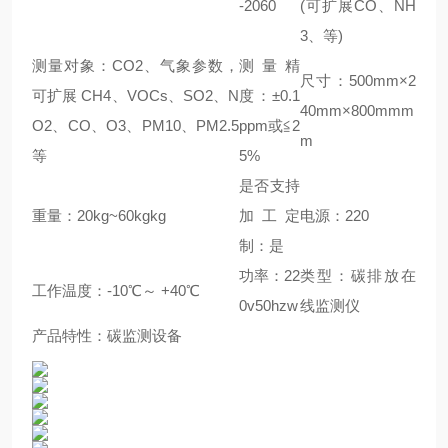
-2060
(可扩展CO、NH
3、等)
测量对象：CO2、气象参数，
测量精
尺寸：500mm×2
可扩展 CH4、VOCs、SO2、N
度：±0.1
40mm×800mmm
O2、CO、O3、PM10、PM2.5
ppm或≦2
m
等
5%
是否支持
重量：20kg~60kgkg
加工定
电源：220
制：是
功率：22
类型：碳排放在
工作温度：-10℃～ +40℃
0v50hzw
线监测仪
产品特性：碳监测设备