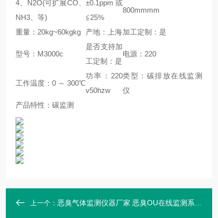
4、N2O(可扩展CO、
±0.1ppm或
800mmmm
NH3、等)
≦25%
重量：20kg~60kgkg
产地：上海
加工定制：是
是否支持加
型号：M3000c
电源：220
工定制：是
功率：220
类型：碳排放在线监测
工作温度：0 ～ 300℃
v50hzw
仪
产品特性：碳监测
恶臭气体监测仪器厂家 恶臭OU在线监测系统方案 麦越M-2060C型
上一个：