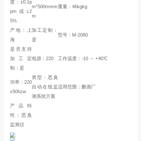
度：±0.1p
m*500mmm
重量：46kgkg
pm或≦2
m
5%
产地：上
加工定制：
型号：M-2060
海
是
是否支持
加工定
电源：220
工作温度：-10 ～ +40℃
制：是
类型：恶臭
功率：220
自动在线监
适用范围：酿酒厂
v50hzw
测系统方案
产品特
性：恶臭
监测仪