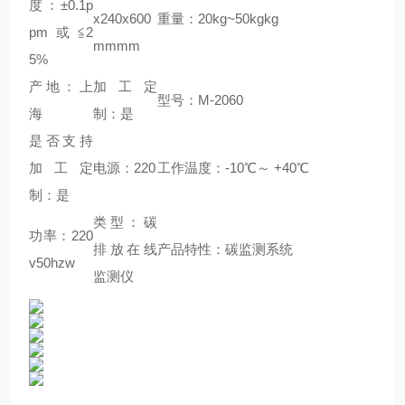
度：±0.1p
x240x600
重量：20kg~50kgkg
pm或≦2
mmmm
5%
产地：上
加工定
型号：M-2060
海
制：是
是否支持
加工定
电源：220
工作温度：-10℃～ +40℃
制：是
类型：碳
功率：220
排放在线
产品特性：碳监测系统
v50hzw
监测仪