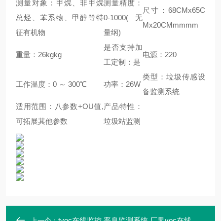
测量对象：甲烷、非甲烷
测量精度：
尺寸：68CMx65C
总烃、苯系物、甲醇等特
0-1000(无
Mx20CMmmmm
征有机物
量纲)
是否支持加
重量：26kgkg
电源：220
工定制：是
类型：垃圾传感设
工作温度：0 ～ 300℃
功率：26W
备监测系统
适用范围：八参数+OU值,
产品特性：
可拓展其他参数
垃圾站监测
tvoc在线监控 恶臭监测系统 厂界voc在线监测设备 环境检测系统
上一个：