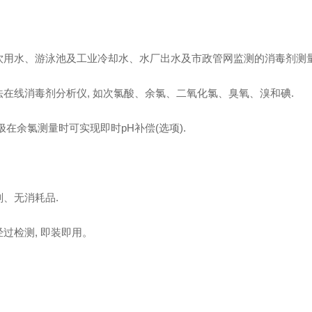
饮用水、游泳池及工业冷却水、水厂出水及市政管网监测的消毒剂测量
法在线消毒剂分析仪, 如次氯酸、余氯、二氧化氯、臭氧、溴和碘.
极在余氯测量时可实现即时pH补偿(选项).
剂、无消耗品.
过检测, 即装即用。