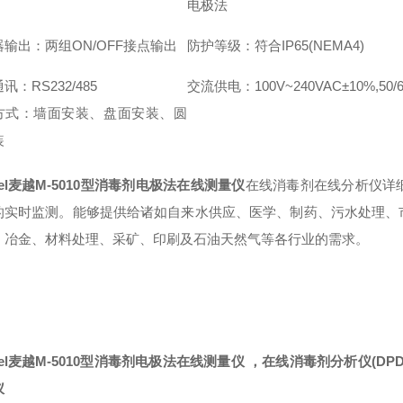
电极法
输出：两组ON/OFF接点输出
防护等级：符合IP65(NEMA4)
讯：RS232/485
交流供电：100V~240VAC±10%,50/6
方式：墙面安装、盘面安装、圆
装
el麦越
M-5010型
消毒剂电极法在线测量仪
在线消毒剂在线分析仪详
的实时监测。能够提供给诸如自来水供应、医学、制药、污水处理、
、冶金、材料处理、采矿、印刷及石油天然气等各行业的需求。
el麦越
M-5010型
消毒剂电极法在线测量仪 ，
在线消毒剂分析仪(DP
仪