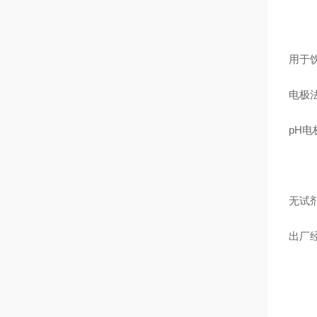
用于
电极
pH电
无试
出厂经