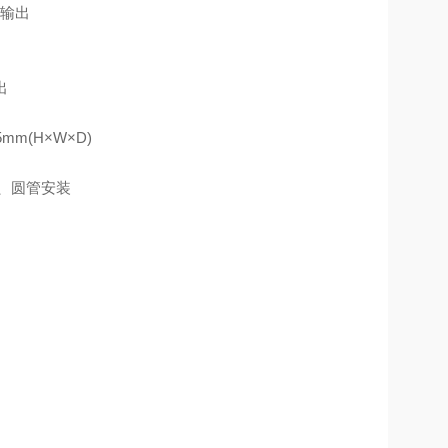
号输出
出
5mm(H×W×D)
、圆管安装