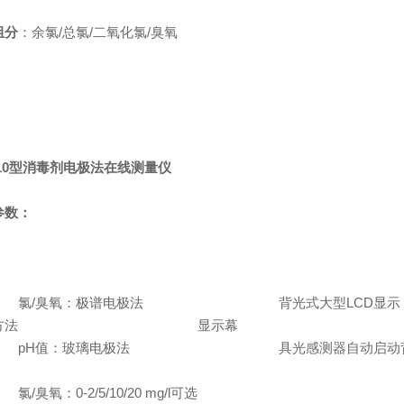
组分
：余氯/总氯/二氧化氯/臭氧
10型
消毒剂电极法在线测量仪
参数：
氯/臭氧：极谱电极法
背光式大型LCD显示
方法
显示幕
pH值：玻璃电极法
具光感测器自动启动
氯/臭氧：0-2/5/10/20 mg/l可选