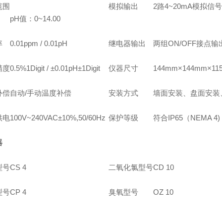
范围
模拟输出
2路4~20mA模拟信
pH值：0~14.00
率
0.01ppm / 0.01pH
继电器输出
两组ON/OFF接点输
精度
0.5%1Digit / ±0.01pH±1Digit
仪器尺寸
144mm×144mm×11
补偿
自动/手动温度补偿
安装方式
墙面安装、盘面安装
供电
100V~240VAC±10%,50/60Hz
保护等级
符合IP65（NEMA 4)
器
型号
CS 4
二氧化氯型号
CD 10
型号
CP 4
臭氧型号
OZ 10