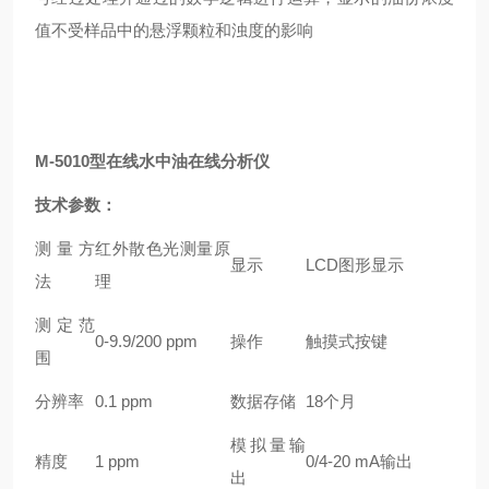
值不受样品中的悬浮颗粒和浊度的影响
M-5010型
在线
水中油在线分析仪
技术参数：
测量方
红外散色光测量原
显示
LCD图形显示
法
理
测定范
0-9.9/200 ppm
操作
触摸式按键
围
分辨率
0.1 ppm
数据存储
18个月
模拟量输
精度
1 ppm
0/4-20 mA输出
出