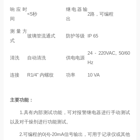
响应时
继电器输
<5秒
2路，可编程
间
出
测量方
玻璃管流通式
防护等级
IP 65
式
24 - 220VAC, 50/60
清洗
自动清洗
供电电源
Hz
连接
R1/4" 内螺纹
功率
10 VA
主要
功能：
1.具有内部测试功能，可对报警继电器进行手动测试
以及对干燥剂进行功能测试。
2.可编程的0(4)-20mA信号输出，可用于记录仪或其他