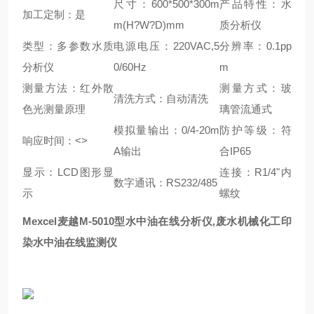
尺寸：600*500*300m
产品特性：水
加工定制：是
m(H?W?D)mm
质分析仪
类型：多参数水质
电源电压：220VAC,5
分辨率：0.1pp
分析仪
0/60Hz
m
测量方法：红外散
测量方式：玻
清洗方式：自动清洗
色光测量原理
璃管流通式
模拟量输出：0/4-20m
防护等级：符
响应时间：<>
A输出
合IP65
显示：LCD图形显
连接：R1/4"内
数字通讯：RS232/485
示
螺纹
Mexcel麦越
M-5010型水中油在线分析仪,废水机械化工印
染水中油在线监测仪