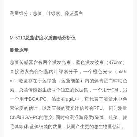
测量组分：总藻、叶绿素、藻蓝蛋白
M-5010
总藻密度水质自动分析仪
测量原理
总藻传感器含有两个激发光束，蓝色激发波束（470nm）
直接激发光合细胞内叶绿素分子，一个橙色光束（590n
m）激发存在于蓝绿藻（蓝藻细菌）内的藻青蛋白辅助色
素。总藻传感器生成两个独立的数据集，一个用于Chl，另
一个用于BGA-PC。输出在μg/L中，它代表了测量水中色
素浓度的估计，以及直接的荧光计信号的RFU。 同时测量
Chl和BGA-PC的意义: 同时检测浮游藻类(绿藻、硅藻、鞭
毛藻等)和蓝藻细菌的数量，从而产生更的总生物量估计。