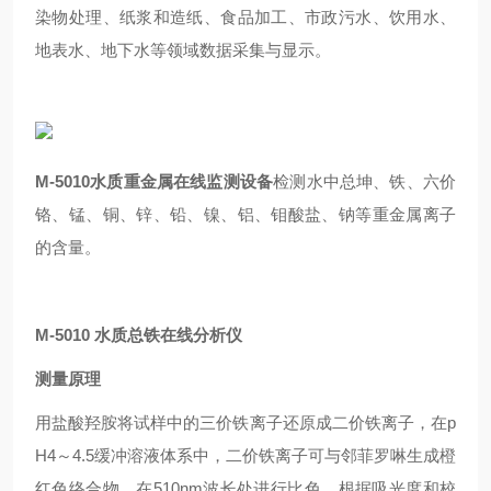
染物处理、纸浆和造纸、食品加工、市政污水、饮用水、
地表水、地下水等领域数据采集与显示。
M-5010水质重金属在线监测设备
检测水中总坤、铁、六价
铬、锰、铜、锌、铅、镍、铝、钼酸盐、钠等重金属离子
的含量。
M-5010 水质
总铁
在线分析仪
测量原理
用盐酸羟胺将试样中的三价铁离子还原成二价铁离子，在p
H4～4.5缓冲溶液体系中，二价铁离子可与邻菲罗啉生成橙
红色络合物，在510nm波长处进行比色，根据吸光度和校