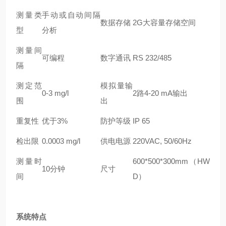
测量类
手动或自动间隔
数据存储
2G大容量存储空间
型
分析
测量间
可编程
数字通讯
RS 232/485
隔
测定范
模拟量输
0-3 mg/l
2路4-20 mA输出
围
出
重复性
优于3%
防护等级
IP 65
检出限
0.0003 mg/l
供电电源
220VAC, 50/60Hz
测量时
600*500*300mm（HW
10分钟
尺寸
间
D）
系统特点