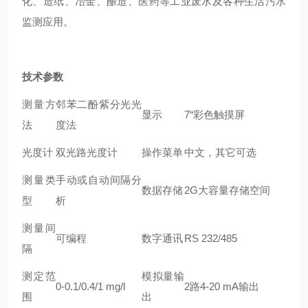
化、造纸、冶金、酿造、医药等工业废水及各种生活污水
监测应用。
技术参数
测量方
邻苯二酚紫分光光
显示
7“彩色触摸屏
法
度法
光度计
双光路光度计
操作菜单
中文，其它可选
测量类
手动或自动间隔分
数据存储
2G大容量存储空间
型
析
测量间
可编程
数字通讯
RS 232/485
隔
测定范
模拟量输
0-0.1/0.4/1 mg/l
2路4-20 mA输出
围
出