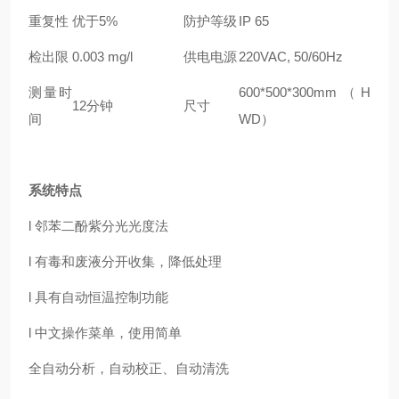
重复性
优于5%
防护等级
IP 65
检出限
0.003 mg/l
供电电源
220VAC, 50/60Hz
测量时
600*500*300mm（H
12分钟
尺寸
间
WD）
系统特点
l 邻苯二酚紫分光光度法
l 有毒和废液分开收集，降低处理
l 具有自动恒温控制功能
l 中文操作菜单，使用简单
全自动分析，自动校正、自动清洗