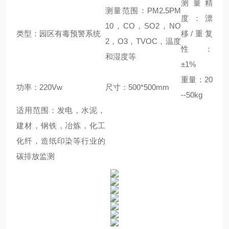
测量精
测量范围：PM2.5PM
度：漂
10，CO，SO2，NO
类型：园区有毒预警系统
移/重复
2，O3，TVOC，温度
性 ：
和湿度等
±1%
重量：20
功率：220Vw
尺寸：500*500mm
--50kg
适用范围：发电，水泥，
建材，钢铁，冶炼，化工
化纤，造纸印染等行业的
碳排放监测