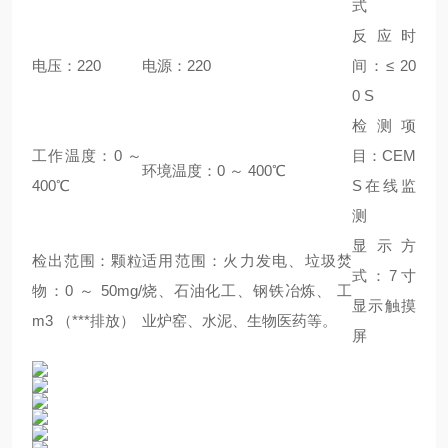
式
反应时
电压：220
电源：220
间：≤ 20
0 S
检测项
工作温度：0 ～
目：CEM
环境温度：0 ～ 400℃
400℃
S在线监
测
显示方
检出范围：颗粒
适用范围：火力发电、垃圾焚
式：7寸
物：0 ～ 50mg/
烧、石油化工、钢铁冶炼、 工
显示触摸
m3 （***排放）
业炉窑、水泥、生物医药等。
屏