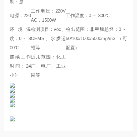
制：是
工作电压：220V
电源：220
工作温度：0 ～ 300℃
AC，1500W
环境温
检测项目：voc、
检出范围：非甲烷总烃：0 ～
度：0 ～ 3
CEMS、水质运
50/100/1000/5000mg/m3 （可
00℃
维等
配置）
连续工作
适用范围：化工
时间：24
厂、电厂、工业
小时
园等