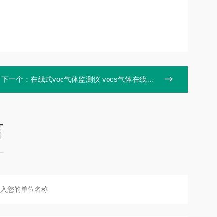
下一个：
在线式voc气体监测仪 vocs气体在线监测设备 麦越M-3000S
言