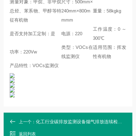
测量对象：甲烷、非甲烷
尺寸：500mm×
总烃、苯系物、甲醇等特
240mm×800m
重量：58kgkg
征有机物
mmm
工作温度：0 ～
是否支持加工定制：是
电源：220
300℃
类型：VOCs在
适用范围：挥发
功率：220Vw
线监测仪
性有机物
产品特性：VOCs监测仪
化工行业碳排放监测设备烟气排放连续检测系统 麦越M-3000C
上一个：
返回列表