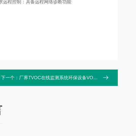
求
远程控制：具备远程网络诊断功能
下一个：
厂界TVOC在线监测系统环保设备VOCs监测仪器 麦越环境M-2060
言