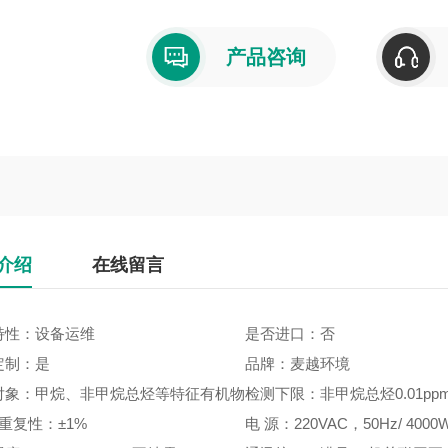
产品咨询
介绍
在线留言
特性：设备运维
是否进口：否
定制：是
品牌：麦越环境
对象：甲烷、非甲烷总烃等特征有机物
检测下限：非甲烷总烃0.01pp
 重复性：±1%
电 源：220VAC，50Hz/ 4000