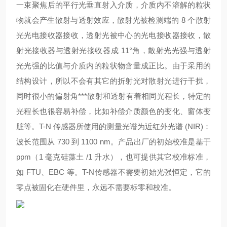
一束聚焦后的平行光垂直射入介质，介质内不溶解的粒状
物就会产生散射与透射效应，散射光被检测端的 8 个散射
光光电接收器接收，透射光被中心的光电接收器接收，散
射光接收器与透射光接收器成 11°角，散射光光强与透射
光光强的比值与介质内的粒状物含量成正比。由于采用的
结构设计，所以不会有其它的折射光对散射光进行干扰，
同时很小的偏射角***散射和透射有着相同光程长，特定的
光程长也很容易补偿，比如补偿介质颜色的变化、窗体变
脏等。T-N 传感器所使用的测量光谱为近红外光谱 (NIR)：
波长范围从 730 到 1100 nm。产品出厂的初始校准是基于
ppm（1 毫克硅藻土 /1 升水），也可提供其它校准标准，
如 FTU、EBC 等。T-N传感器不需要初始光强恒定，它的
零点被固化在硬件里，永远不需要标零和校准。