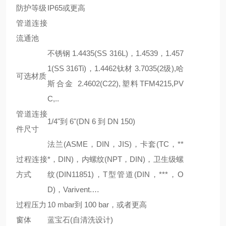
防护等级
IP65或更高
管道连接
流通池
不锈钢 1.4435(SS 316L)，1.4539，1.457
1(SS 316Ti)，1.4462钛材 3.7035(2级),哈
可选材质
斯合金 2.4602(C22),塑料TFM4215,PV
C,..
管道连接
1/4"到 6"(DN 6 到 DN 150)
件尺寸
法兰(ASME，DIN，JIS)，卡套(TC，**
过程连接
*，DIN)，内螺纹(NPT，DIN)，卫生级螺
方式
纹(DIN11851)，T型管道(DIN，***，O
D)，Varivent.…
过程压力
10 mbar到 100 bar，或者更高
窗体
蓝宝石(自清洗设计)