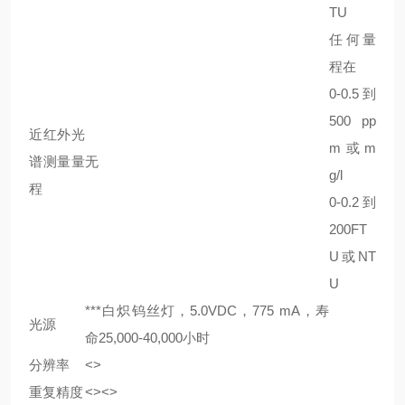
TU
任何量
程在
0-0.5 到
500 pp
近红外光
m或m
谱测量量
无
g/l
程
0-0.2 到
200FT
U或NT
U
***白炽钨丝灯，5.0VDC，775 mA，寿
光源
命25,000-40,000小时
分辨率
<>
重复精度
<><>