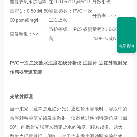
能源双氧水炼油等
在 0-0.05 CU 到5CU
外散射光
量程1：0-50 到 80
测量参数：PVC一次
分辨率：<>
00 ppm或mg/l
二次盐水
防护等级：IP65 或更
量程2：0-20 到8,
重复精度：<>
高
200FTU或NTU
电话咨询
PVC一次二次盐水浊度在线分析仪 浊度计 近红外散射光
传感器管道安装
光散射原理
当一束光（通常是近红外光）通过盐水溶液时，溶液中的
悬浮颗粒会使光线发生散射。仪器通过检测特定角度（如
90°）的散射光强度来确定盐水的浊度。颗粒越多、越大，
散射光强度越强。例如，对于含有微小泥沙颗粒的盐水，