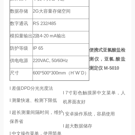
数据存储
2G大容量存储空间
数字通讯
RS 232/485
模拟量输出
2路4-20 mA输出
防护等级
IP 65
便携式亚氯酸盐检
测仪，亚氯.酸盐
供电电源
220VAC, 50/60Hz
测定仪
M-5010
尺寸
600*500*300mm（H´W´D）
l 差值DPD分光光度法
l 7寸彩色触摸屏中文菜单，人
l 测量快速、检测下限低
机界面友好
l 超长测量间隔时间，维护
l 安卓操作系统，容易使用
保养省
l 超大数据储存
l 中文操作菜单，使用简单