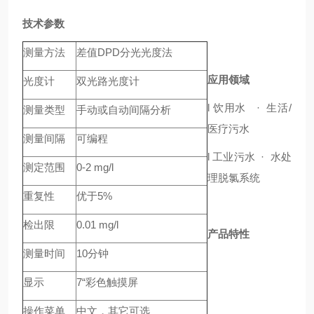
技术参数
测量方法
差值DPD分光光度法
应用领域
光度计
双光路光度计
l 饮用水 · 生活/
测量类型
手动或自动间隔分析
医疗污水
测量间隔
可编程
l 工业污水 · 水处
测定范围
0-2 mg/l
理脱氯系统
重复性
优于5%
检出限
0.01 mg/l
产品特性
测量时间
10分钟
显示
7“彩色触摸屏
操作菜单
中文，其它可选