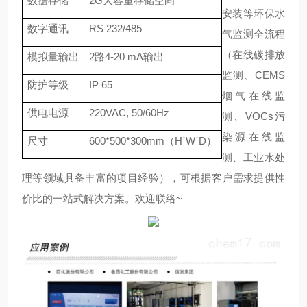
数据存储
2G大容量存储空间
安装等环保水
数字通讯
RS 232/485
气监测全流程
（在线碳排放
模拟量输出
2路4-20 mA输出
监测、CEMS
防护等级
IP 65
烟气在线监
供电电源
220VAC, 50/60Hz
测、VOCs污
染源在线监
尺寸
600*500*300mm（H´W´D）
测、工业水处
理等领域具备丰富的项目经验），可根据客户需求提供性
价比的一站式解决方案。欢迎联络~