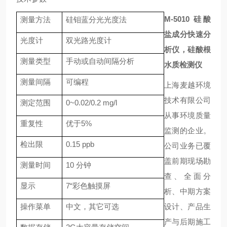
M-5010
硅酸
测量方法
硅钼蓝分光光度法
盐成分快速分
光度计
双光路光度计
析仪，硅酸根
测量类型
手动或自动间隔分析
水质检测仪
测量间隔
可编程
上海麦越环境
技术有限公司
测定范围
0~0.02/0.2 mg/l
从事环境质量
重复性
优于5%
监测的企业。
检出限
0.15 ppb
公司业务已覆
盖前期现场勘
测量时间
10 分钟
查、全面分
显示
7“彩色触摸屏
析、中期方案
操作菜单
中文，其它可选
设计、产品生
产与后期施工