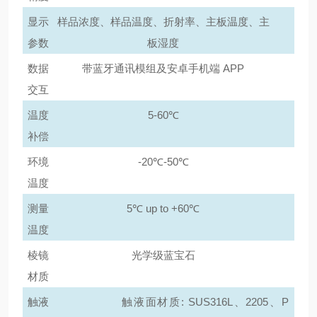
线
显示
样品浓度、样品温度、折射率、主板温度、主
分
参数
板湿度
析
数据
带蓝牙通讯模组及安卓手机端
APP
仪
交互
时，
温度
5-60℃
需
补偿
注
意
环境
-20℃-50℃
定
温度
期
测量
5℃ up to +60℃
进
温度
行
棱镜
光学级蓝宝石
仪
材质
器
触液
触液面材质
: SUS316L、2205、P
校