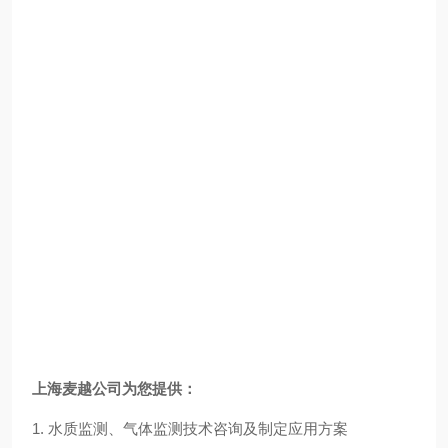
合
适
的
量
程
和
测
量
模
式。
上海麦越公司为您提供：
1. 水质监测、气体监测技术咨询及制定应用方案