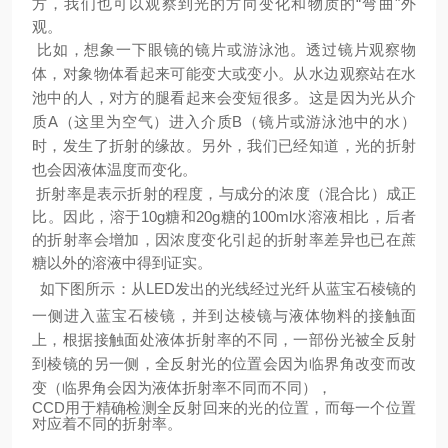
方，我们也可以观察到光的方向变化和物质的“弯曲"外
观。
比如，想象一下眼镜的镜片或游泳池。透过镜片观察物
体，对象物体看起来可能变大或变小。从水边观察站在水
池中的人，对方的腿看起来会变短很多。这是因为光从介
质
A（这里为空气）进入介质B（镜片或游泳池中的水）
时，发生了折射的缘故。另外，我们已经知道，光的折射
也会因液体温度而变化。
折射率是表示折射的程度，与成分的浓度（混合比）成正
比。因此，溶于
10g糖和20g糖的100ml水溶液相比，后者
的折射率会增加，因浓度变化引起的折射率差异也已在蔗
糖以外的溶液中得到证实。
如下图所示：从
LED发出的光线经过光纤从蓝宝石棱镜的
一侧进入蓝宝石棱镜，并到达棱镜与液体物料的接触面
上，根据接触面处液体折射率的不
同，一部份光被全反射
到棱镜的另一侧，全反射光的位置会因为临界角改变而改
变（临界角会因为液体折射率不同而不同）
，
CCD用于精确检测全反射回来的光的位置，而每一个位置
对应着不同的折射率。