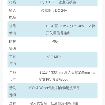
材质
P、PTFE，蓝宝石棱镜
准
输入
传感器：
DC 24V
和
电源
维
护，
信号
DC4 至 20mA；RS-485 ；2 路
以
输出
开关量信号输出
确
防护
IP65
保
等级
测
工艺
≤0.2 MPa
量
压力
结
产品
￠
113 * 333mm 浸入长度250mm 长
果
尺寸
度支持定制/约850g
的
清洗
MYHJ
-Wiper气动刷自动清洗组件
准
选项
确
性
过程
浸入式安装，低液位浸没检测面