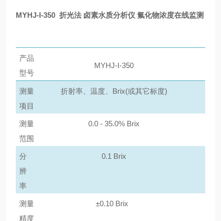
MYHJ
-I-350
折光法
卤素水质分析仪 氟化物浓度在线监测
产品
MYHJ
-I-350
型号
测量
折射率、温度、
Brix(或其它标度)
在
项目
使
测量
0.0 - 35.0% Brix
用
范围
氟
化
分
0.1 Brix
物
辨
水
率
质
测量
±0.10 Brix
在
精度