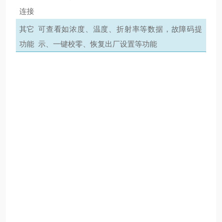
和
连接
可
其它
可查看如浓度、温度、折射率等数据，故障码提
靠
功能
示、一键校零、恢复出厂设置等功能
性。
同
时，
应
根
据
实
际
需
求
选
择