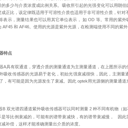
量的多少与介质浓度成比例关系。吸收所引起的光强变化可以用朗伯
成正比，该定律既适用于可溶性介质也适用于非可溶性介质，针对不同的介
 等表示，测量结果也可以用其它单位表示， 如 OD 等。常用的紫外吸收
 AF45 和 AF46。使用的光源是紫外光源，在检测端使用不同的
器特点
器A具有双通道，穿透介质的测量通道为主测量通道，在上图所示的
外吸收传感器的光源易于老化，初始光强衰减很快，因此，主测量
了，有可能是因为光源发生了衰减。因此 optek用光源侧的测量通
器B
双光谱四通道紫外吸收传感器可以同时测量 2 种不同有机物（
不是等比例衰减的，可能有的谱带衰减快，有的谱带衰减慢， 因此
衰减补偿，这样才能准确测量出介质的浓度。